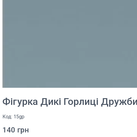
Фігурка Дикі Горлиці Дружби 
Код:
15gp
140
грн