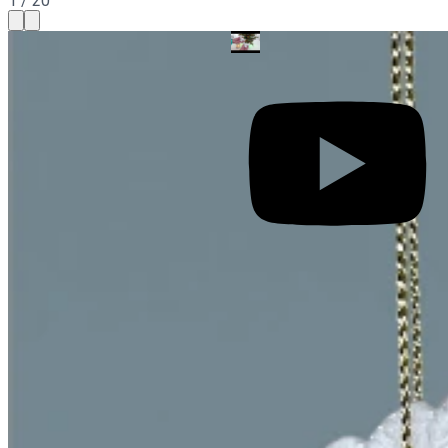
1
/
20