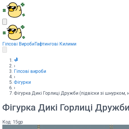
Гіпсові Вироби
Тафтингові Килими
›
Гіпсові вироби
›
Фігурки
›
Фігурка Дикі Горлиці Дружби (підвіски зі шнурком, на
Фігурка Дикі Горлиці Дружби 
Код:
15gp